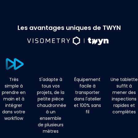
Les avantages uniques de TWYN
Très
S'adapte à
Équipement
Une tablette
simple à
tous vos
facile à
suffit à
prendre en
projets, de la
transporter
mener des
main et à
petite pièce
dans l'atelier
inspections
intégrer
chaudronnée
et 100% sans
rapides et
dans votre
à un
fil
complètes
workflow
ensemble
de plusieurs
mètres