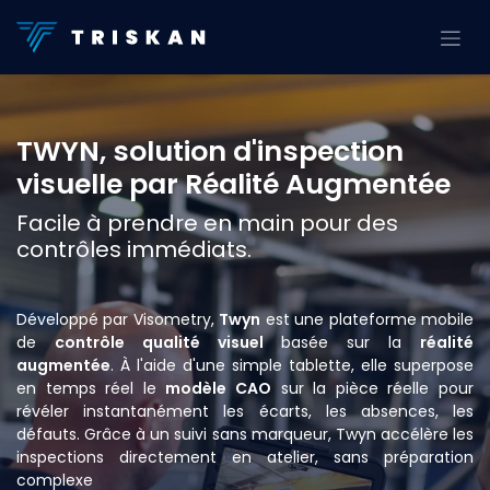
Se rendre au contenu
TWYN, solution d'inspection
visuelle par Réalité Augmentée
Facile à prendre en main pour des
contrôles immédiats.
Développé par Visometry,
Twyn
est une plateforme mobile
de
contrôle qualité visuel
basée sur la
réalité
augmentée
. À l'aide d'une simple tablette, elle superpose
en temps réel le
modèle CAO
sur la pièce réelle pour
révéler instantanément les écarts, les absences, les
défauts. Grâce à un suivi sans marqueur, Twyn accélère les
inspections directement en atelier, sans préparation
complexe