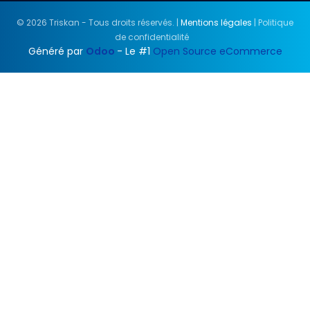
© 2026 Triskan - Tous droits réservés. |
Mentions légales
| Politique
de confidentialité
Généré par
Odoo
- Le #1
Open Source eCommerce