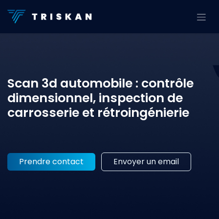
Se rendre au contenu
Scan 3d automobile : contrôle
dimensionnel, inspection de
carrosserie et rétroingénierie
Prendre contact
Envoyer un email