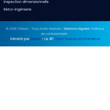
Inspection dimensionnelle
Rétro-ingénierie
© 2026 Triskan - Tous droits réservés. |
Mentions légales
| Politique
de confidentialité
Généré par
Odoo
- Le #1
Open Source eCommerce