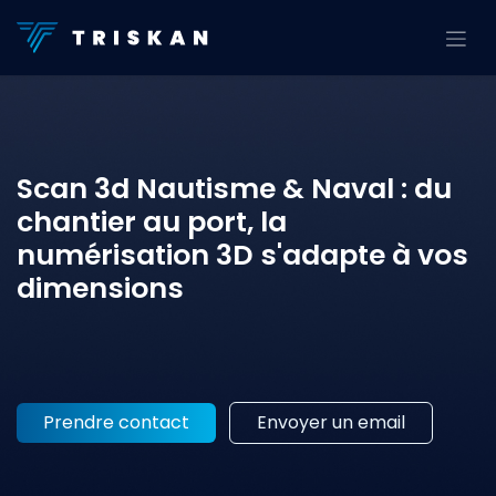
Se rendre au contenu
Scan 3d Nautisme & Naval : du
chantier au port, la
numérisation 3D s'adapte à vos
dimensions
Prendre contact
Envoyer un email