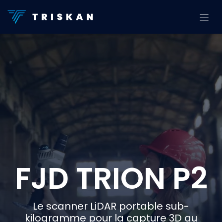
Se rendre au contenu
FJD TRION P2
Le scanner LiDAR portable sub-
kilogramme pour la capture 3D au