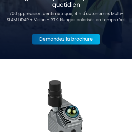
quotidien
700 g, précision centimétrique, 4 h d'autonomie. Multi-
SLAM LiDAR + Vision + RTK. Nuages colorisés en temps réel.
Demandez la brochure