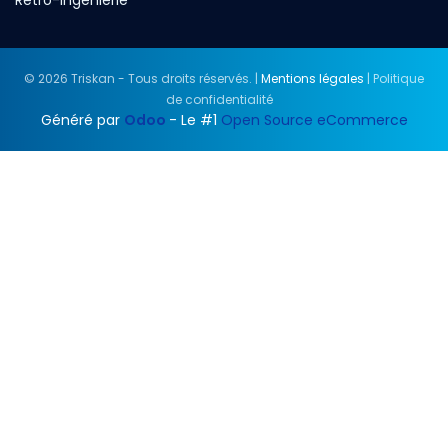
Rétro-ingénierie
© 2026 Triskan - Tous droits réservés. |
Mentions légales
| Politique
de confidentialité
Généré par
Odoo
- Le #1
Open Source eCommerce