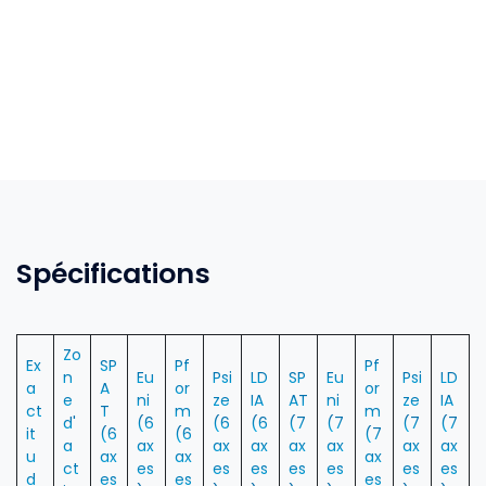
Spécifications
Zo
Ex
SP
Pf
Pf
n
Eu
Psi
LD
SP
Eu
Psi
LD
a
A
or
or
e
ni
ze
IA
AT
ni
ze
IA
ct
T
m
m
d'
(6
(6
(6
(7
(7
(7
(7
it
(6
(6
(7
a
ax
ax
ax
ax
ax
ax
ax
u
ax
ax
ax
ct
es
es
es
es
es
es
es
d
es
es
es