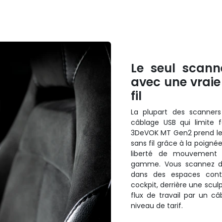
Le seul scan
avec une vraie
fil
La plupart des scanne
câblage USB qui limite f
3DeVOK MT Gen2 prend le 
sans fil grâce à la poign
liberté de mouvement q
gamme. Vous scannez dir
dans des espaces contr
cockpit, derrière une scu
flux de travail par un câ
niveau de tarif.