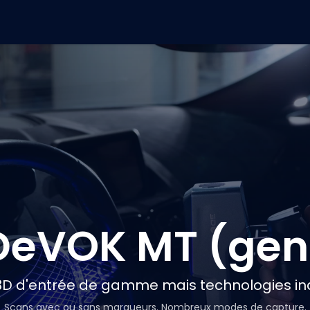
Logiciels
Services
Industries
DeVOK MT (gen
D d'entrée de gamme mais technologies ind
Scans avec ou sans marqueurs. Nombreux modes de capture.