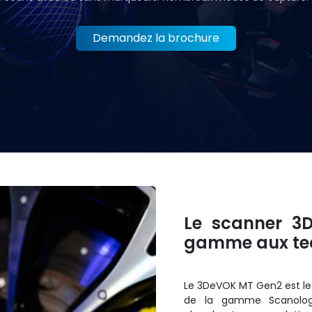
Demandez la brochure
Le scanner 3D
gamme aux tec
Le 3DeVOK MT Gen2 est le
de la gamme Scanology