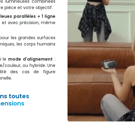
ces lumineuses combinées
e pièce et votre objectif.
leues parallèles + 1 ligne
 et avec précision, même
pour les grandes surfaces
aniques, les corps humains
i le
mode d'alignement
:
e/couleur, ou hybride. Une
lité des cas de figure
nelle.
ns toutes
ensions