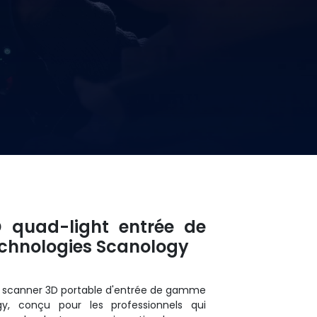
 quad-light entrée de
hnologies Scanology
 scanner 3D portable d'entrée de gamme
, conçu pour les professionnels qui